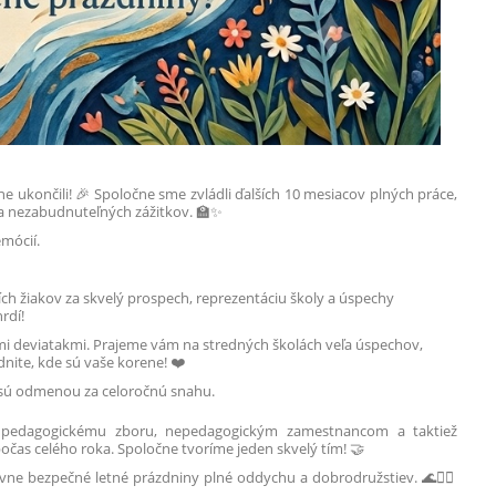
e ukončili! 🎉 Spoločne sme zvládli ďalších 10 mesiacov plných práce,
v a nezabudnuteľných zážitkov. 🏫✨
mócií.
ích žiakov za skvelý prospech, reprezentáciu školy a úspechy
rdí!
i deviatakmi. Prajeme vám na stredných školách veľa úspechov,
nite, kde sú vaše korene! ❤️
 sú odmenou za celoročnú snahu.
 pedagogickému zboru, nepedagogickým zamestnancom a taktiež
čas celého roka. Spoločne tvoríme jeden skvelý tím! 🤝
ne bezpečné letné prázdniny plné oddychu a dobrodružstiev. 🌊🚴‍♂️