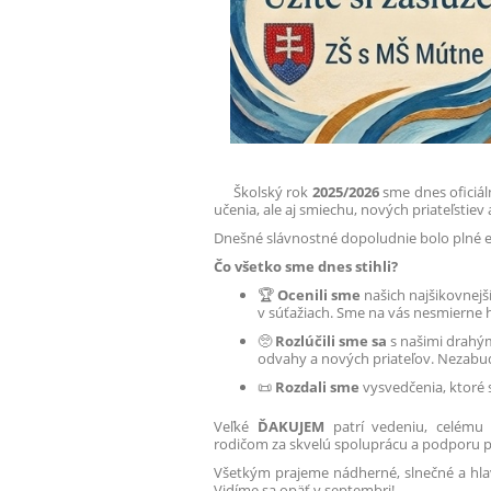
Školský rok
2025/2026
sme dnes oficiáln
učenia, ale aj smiechu, nových priateľstie
Dnešné slávnostné dopoludnie bolo plné e
Čo všetko sme dnes stihli?
🏆
Ocenili sme
našich najšikovnejš
v súťažiach. Sme na vás nesmierne h
🥺
Rozlúčili sme sa
s našimi drahým
odvahy a nových priateľov. Nezabud
📜
Rozdali sme
vysvedčenia, ktoré
Veľké
ĎAKUJEM
patrí vedeniu, celému
rodičom za skvelú spoluprácu a podporu po
Všetkým prajeme nádherné, slnečné a hlav
Vidíme sa opäť v septembri!