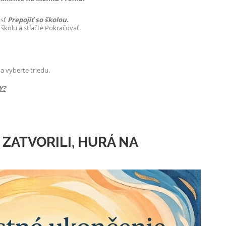
osť
Prepojiť so školou.
kolu a stlačte Pokračovať.
a vyberte triedu.
Y?
 ZATVORILI, HURÁ NA