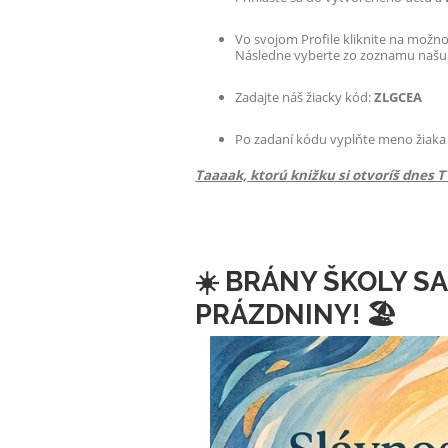
Vo svojom Profile kliknite na možn
Následne vyberte zo zoznamu našu š
Zadajte náš žiacky kód:
ZLGCEA
Po zadaní kódu vyplňte meno žiaka 
Taaaak, ktorú knižku si otvoríš dnes T
☀️ BRÁNY ŠKOLY SA
PRÁZDNINY! 🏖️