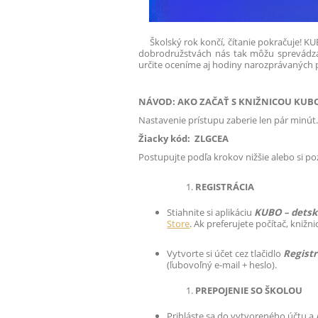
Školský rok končí, čítanie pokračuje! KUB
dobrodružstvách nás tak môžu sprevádzať
určite oceníme aj hodiny narozprávaných 
NÁVOD: AKO ZAČAŤ S KNIŽNICOU KUB
Nastavenie prístupu zaberie len pár minú
Žiacky kód:
ZLGCEA
Postupujte podľa krokov nižšie alebo si poz
REGISTRÁCIA
Stiahnite si aplikáciu
KUBO – detsk
Store
. Ak preferujete počítač, kniž
Vytvorte si účet cez tlačidlo
Regist
(ľubovoľný e-mail + heslo).
PREPOJENIE SO ŠKOLOU
Prihláste sa do vytvoreného účtu a