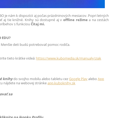
O je nám k dispozícii aj počas prázdninových mesiacov. Popri letných
 aj tie knižné. Knihy sú dostupné aj v
offline režime
a na cestách
príbehov s funkciou
Čítaj mi.
O EDU?
t. Menšie deti budú potrebovať pomoc rodiča.
rite tieto krátke videá:
https://www.kubomedia.sk/manualy/ziak
é knihy
do svojho mobilu alebo tabletu cez
Google Play
alebo
App
nicu nájdete na webovej stránke
app.kuboknihy.sk
rovať sa
kliknite na ikonku Profilu.