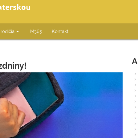
aterskou
 rodičia
M365
Kontakt
A
zdniny!