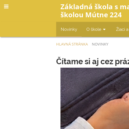
Základná škola s m
školou Mútne 224
Novinky
O škole
Žiaci a
HLAVNÁ STRÁNKA
NOVINKY
Novinky
Čítame si aj cez prá