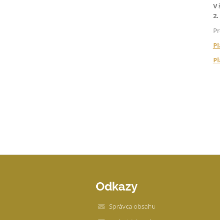
V 
2.
Pr
Pl
Pl
Odkazy
Správca obsahu