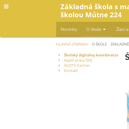
Základná škola s m
školou Mútne 224
Novinky
O škole
Žiaci a
HLAVNÁ STRÁNKA
O ŠKOLE
ZÁKLADNÉ
Školský
Školský digitálny koordinátor
Š
Náplň práce ŠDK
digitálny
NCDTV Partner
Kontakt
koordinátor