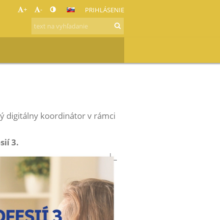
+
-
PRIHLÁSENIE
 digitálny koordinátor v rámci
sií
3.