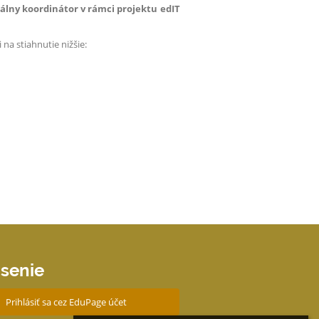
tálny koordinátor v rámci projektu edIT
 na stiahnutie nižšie:
ásenie
Prihlásiť sa cez EduPage účet