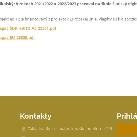
školských rokoch 2021/2022 a 2022/2023 pracoval na škole školský digi
ojekt edIT2 je financovaný z projektov Európskej únie. Plagáty sú k dizpozícii
agat_ŠDK_edIT2_A3_23361.pdf
agat_EU_23325.pdf
Kontakty
Prihl
Základná škola s materskou školou Mútne 224