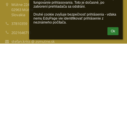
fungovanie prihlasovania. Toto je dočasné, po 
Mútne 224
zatvorení prehliadača sa odstráni.

02963 Mútne
Slovakia
Druhé cookie zvyšuje bezpečnosť prihlásenia - vďaka 
nemu EduPage vie identifikovať prihlásenie z 
neznámeho počítača.
37810359
Ok
2021646715
stefan.kriss @ zsmutne.sk
Sekretariát: 0910 914 756
Riaditeľňa - pevná linka: 043/5597 258
Školská jedáleň: 0911 503 059
Materská škola: 0910 503 004
Prihlásenie
Prihlásiť sa cez EduPage účet
Neviem prihlasovacie meno alebo heslo