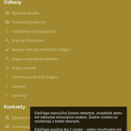
Odkazy
Správca obsahu
Technická podpora
Vyhlásenie o prístupnosti
Právne informácie
Zásady ochrany osobných údajov
Údaje o prevádzkovateľovi
Mapa stránok
Ochrana osobných údajov
Kontakt
Novinky
Kontakty
EduPage nepoužíva žiadne reklamné, analytické alebo 
Základná škola s materskou školou Mútne 224
iné súkromie ohrozujúce cookies. Žiadne cookies sa 
nezdieľajú s tretími stranami.

zsmsmutne@gmail.com
EduPage používa iba 2 cookie – jedno nevyhnutné pre 