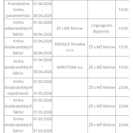
Pokladničná
01.04.2026
kniha
-
15.05.2
parametrická
30.04.2026
Kniha
01.04.2026
Linguagram,
odberateľských
-
ZŠ s MŠ Mútne
15.05.2
Bojovníci
faktúr
30.04.2026
Kniha
01.04.2026
MEGGLE Slovakia
dodávateľských
-
ZŠ s MŠ Mútne
15.05.2
s.r.o
faktúr
30.04.2026
01.04.2026
Kniha
-
dodávateľských
MIRUTOMI a.s.
ZŠ s MŠ Mútne
15.05.2
30.04.2026
faktúr
Kniha
01.03.2026
dodávateľských
-
ZŠ s MŠ Mútne
23.04.2
objednávok
31.03.2026
Kniha
01.03.2026
dodávateľských
-
ZŠ s MŠ Mútne
23.04.2
faktúr
31.03.2026
Kniha
01.03.2026
dodávateľských
-
ZŠ s MŠ Mútne
23.04.2
faktúr
31.03.2026