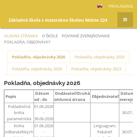
PRIHLÁSENIE
Základná škola s materskou školou Mútne 224
HLAVNÁ STRÁNKA
O ŠKOLE
POVINNÉ ZVEREJŇOVANIE
POKLADŇA, OBJEDNÁVKY
Pokladňa,
Pokladňa, objednávky 2026
Pokladňa, objednávky 2025
objednávky
Pokladňa, objednávky 2024
Pokladňa, objednávky 2023
Pokladňa, objednávky 2026
Dátum
Dodávateľ/Druhá
Dátum
Popis
Objednávateľ
od - do
zmluvná strana
zverejne
Pokladničná
01.06.2026
kniha
-
30.07.2
parametrická
30.06.2026
Kniha
01.06.2026
Linguagram,
odberateľských
-
Pekáreň
30.07.2