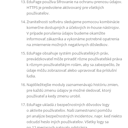
EduPage používa šifrovanie na ochranu prenosu údajov.
HTTPS je predvolene aktivovaný pre všetkých
používateľov.
Zraniteľnosti softvéru sledujeme pomocou kombinácie
komerčne dostupných a účelových in-house nástrojov.
V prípade porušenia údajov budeme okamžite
informovať zákazníka a vykonáme potrebné opatrenia
na zmiernenie možných negatívnych dôsledkov.
EduPage obsahuje systém používateľských práv,
prevádzkovateľ môže priradiť rôzne používateľské práva
k rôznym používateľským rolám, aby sa zabezpečilo, že
údaje môžu zobrazovať alebo upravovať iba príslušní
ľudia.
Najdôležitejšie moduly zaznamenávajú históriu zmien,
pre každú zmenu údajov je možné sledovať, ktorý
používateľ a kedy zmenu urobil.
EduPage ukladá z bezpečnostných dôvodov logy
o aktivite používateľov. Naši zamestnanci pomôžu
pri analýze bezpečnostných incidentov, napr. keď niekto
odcudzí heslo iných používateľov. Všetky logy sa
po 12 mesiacoch natrvalo odstránia.