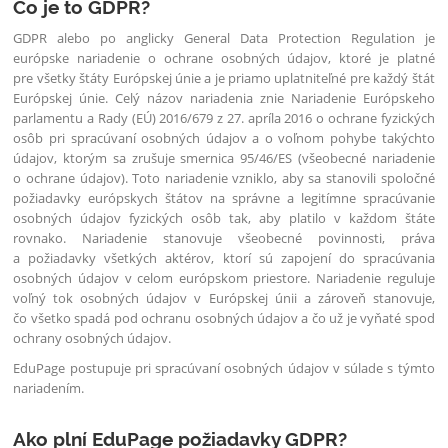
Čo je to GDPR?
GDPR alebo po anglicky General Data Protection Regulation je
európske nariadenie o ochrane osobných údajov, ktoré je platné
pre všetky štáty Európskej únie a je priamo uplatniteľné pre každý štát
Európskej únie. Celý názov nariadenia znie Nariadenie Európskeho
parlamentu a Rady (EÚ) 2016/679 z 27. apríla 2016 o ochrane fyzických
osôb pri spracúvaní osobných údajov a o voľnom pohybe takýchto
údajov, ktorým sa zrušuje smernica 95/46/ES (všeobecné nariadenie
o ochrane údajov). Toto nariadenie vzniklo, aby sa stanovili spoločné
požiadavky európskych štátov na správne a legitímne spracúvanie
osobných údajov fyzických osôb tak, aby platilo v každom štáte
rovnako. Nariadenie stanovuje všeobecné povinnosti, práva
a požiadavky všetkých aktérov, ktorí sú zapojení do spracúvania
osobných údajov v celom európskom priestore. Nariadenie reguluje
voľný tok osobných údajov v Európskej únii a zároveň stanovuje,
čo všetko spadá pod ochranu osobných údajov a čo už je vyňaté spod
ochrany osobných údajov.
EduPage postupuje pri spracúvaní osobných údajov v súlade s týmto
nariadením.
Ako plní EduPage požiadavky GDPR?