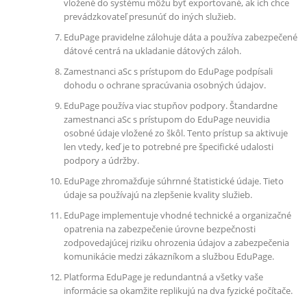
vložené do systému môžu byť exportované, ak ich chce
prevádzkovateľ presunúť do iných služieb.
EduPage pravidelne zálohuje dáta a používa zabezpečené
dátové centrá na ukladanie dátových záloh.
Zamestnanci aSc s prístupom do EduPage podpísali
dohodu o ochrane spracúvania osobných údajov.
EduPage používa viac stupňov podpory. Štandardne
zamestnanci aSc s prístupom do EduPage neuvidia
osobné údaje vložené zo škôl. Tento prístup sa aktivuje
len vtedy, keď je to potrebné pre špecifické udalosti
podpory a údržby.
EduPage zhromažďuje súhrnné štatistické údaje. Tieto
údaje sa používajú na zlepšenie kvality služieb.
EduPage implementuje vhodné technické a organizačné
opatrenia na zabezpečenie úrovne bezpečnosti
zodpovedajúcej riziku ohrozenia údajov a zabezpečenia
komunikácie medzi zákazníkom a službou EduPage.
Platforma EduPage je redundantná a všetky vaše
informácie sa okamžite replikujú na dva fyzické počítače.