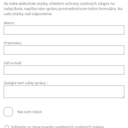
Ak máte akékoľvek otázky ohľadom ochrany osobných údajov na
našej škole, napíšte nám správu prostredníctvom tohto formulára. Na
vaše otázky radi odpovieme.
Meno:
Priezvisko:
Váš e-mail:
Zadajte text vašej správy :
Nie som robot
Súhlasím so spracovaním uvedených osobných údajov