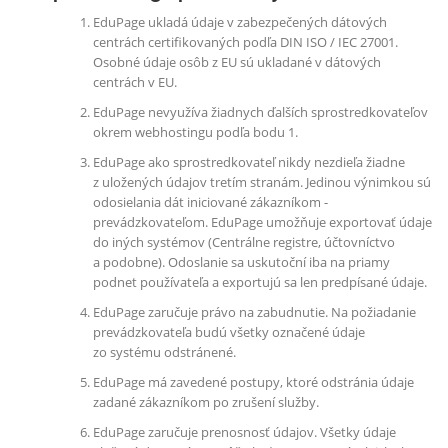
EduPage ukladá údaje v zabezpečených dátových
centrách certifikovaných podľa DIN ISO / IEC 27001.
Osobné údaje osôb z EU sú ukladané v dátových
centrách v EU.
EduPage nevyužíva žiadnych ďalších sprostredkovateľov
okrem webhostingu podľa bodu 1.
EduPage ako sprostredkovateľ nikdy nezdieľa žiadne
z uložených údajov tretím stranám. Jedinou výnimkou sú
odosielania dát iniciované zákazníkom -
prevádzkovateľom. EduPage umožňuje exportovať údaje
do iných systémov (Centrálne registre, účtovníctvo
a podobne). Odoslanie sa uskutoční iba na priamy
podnet používateľa a exportujú sa len predpísané údaje.
EduPage zaručuje právo na zabudnutie. Na požiadanie
prevádzkovateľa budú všetky označené údaje
zo systému odstránené.
EduPage má zavedené postupy, ktoré odstránia údaje
zadané zákazníkom po zrušení služby.
EduPage zaručuje prenosnosť údajov. Všetky údaje