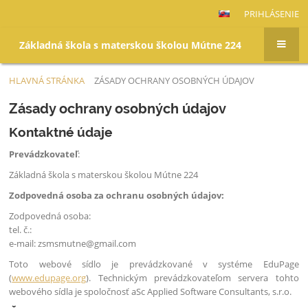
PRIHLÁSENIE
Základná škola s materskou školou Mútne 224
HLAVNÁ STRÁNKA
ZÁSADY OCHRANY OSOBNÝCH ÚDAJOV
Zásady
Zásady ochrany osobných údajov
ochrany
Kontaktné údaje
osobných
údajov
Prevádzkovateľ
:
Základná škola s materskou školou Mútne 224
Zodpovedná osoba za ochranu osobných údajov:
Zodpovedná osoba:
tel. č.:
e-mail: zsmsmutne@gmail.com
Toto webové sídlo je prevádzkované v systéme EduPage
(
www.edupage.org
). Technickým prevádzkovateľom servera tohto
webového sídla je spoločnosť aSc Applied Software Consultants, s.r.o.