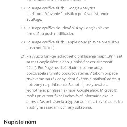
EduPage využíva službu Google Analytics
na zhromažďovanie štatistík o používaní stránok
EduPage.
EduPage využíva cloudové služby Google (hlavne
pre službu push notifikácie).
EduPage využíva službu Apple cloud (hlavne pre službu
push notifikácie).
Pri využití funkcie jednotného prihlásenia (napr. „Prihlásiť
sa cez Google účet“ alebo „Prihlásiť sa cez Microsoft
účet“), EduPage nezdieľa žiadne osobné údaje
používateľa s týmito poskytovateľmi. V takom prípade
získavame iba základný identifikátor (e-mailovú adresu)
potrebný na prihlásenie. Samotní poskytovatelia
jednotného prihlásenia (napr. Google alebo Microsoft)
môžu pri autentifikácii uchovávať informácie ako IP
adresa, čas prihlásenia a typ zariadenia, a to v súlade s ich
vlastnými zásadami ochrany súkromia.
Napíšte nám