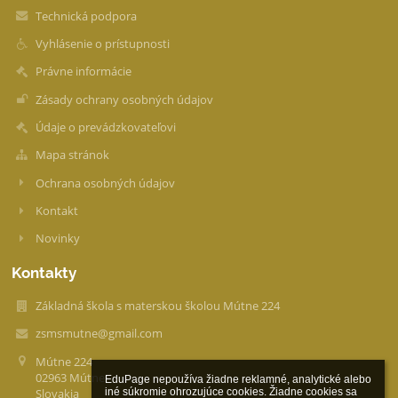
Technická podpora
Vyhlásenie o prístupnosti
Právne informácie
Zásady ochrany osobných údajov
Údaje o prevádzkovateľovi
Mapa stránok
Ochrana osobných údajov
Kontakt
Novinky
Kontakty
Základná škola s materskou školou Mútne 224
zsmsmutne@gmail.com
Mútne 224
02963 Mútne
EduPage nepoužíva žiadne reklamné, analytické alebo 
Slovakia
iné súkromie ohrozujúce cookies. Žiadne cookies sa 