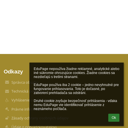
EduPage nepoužíva žiadne reklamné, analytické alebo 
Odkazy
iné súkromie ohrozujúce cookies. Žiadne cookies sa 
nezdieľajú s tretími stranami.

Správca obsahu
EduPage používa iba 2 cookie – jedno nevyhnutné pre 
fungovanie prihlasovania. Toto je dočasné, po 
Technická podpora
zatvorení prehliadača sa odstráni.

Vyhlásenie o prístupnosti
Druhé cookie zvyšuje bezpečnosť prihlásenia - vďaka 
nemu EduPage vie identifikovať prihlásenie z 
Právne informácie
neznámeho počítača.
Zásady ochrany osobných údajov
Ok
Údaje o prevádzkovateľovi