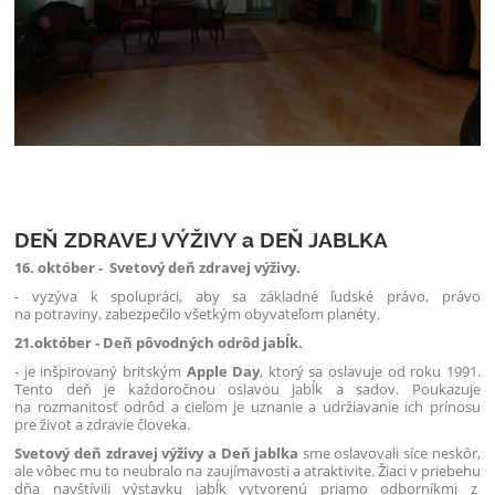
DEŇ ZDRAVEJ VÝŽIVY a DEŇ JABLKA
16.
október
-
Svetový deň zdravej výživy.
- vyzýva k spolupráci, aby sa základné ľudské právo, právo
na potraviny, zabezpečilo všetkým obyvateľom planéty.
21.október - Deň pôvodných odrôd jabĺk
.
- je inšpirovaný britským
Apple Day
, ktorý sa oslavuje od roku 1991.
Tento deň je každoročnou oslavou jabĺk a sadov. Poukazuje
na rozmanitosť odrôd a cieľom je uznanie a udržiavanie ich prínosu
pre život a zdravie človeka.
Svetový deň zdravej výživy a
Deň jablka
sme oslavovali síce neskôr,
ale vôbec mu to neubralo na zaujímavosti a atraktivite. Žiaci v priebehu
dňa navštívili výstavku jabĺk vytvorenú priamo odborníkmi z