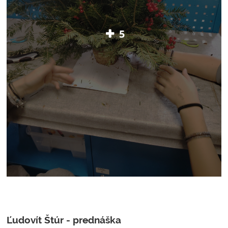
5
Ľudovít Štúr - prednáška