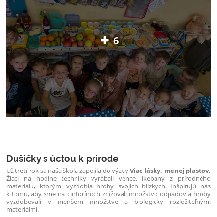
6
Dušičky s úctou k prírode
Už tretí rok sa naša škola zapojila do výzvy
Viac lásky, menej plastov.
Žiaci na hodine techniky vyrábali vence, ikebany z prírodného
materiálu, ktorými vyzdobia hroby svojich blízkych. Inšpirujú nás
k tomu, aby sme na cintorínoch znižovali množstvo odpadov a hroby
vyzdobovali v menšom množstve a biologicky rozložiteľnými
materiálmi.