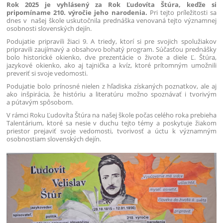
Rok 2025 je vyhlásený za Rok Ľudovíta Štúra, keďže si
pripomíname 210. výročie jeho narodenia.
Pri tejto príležitosti sa
dnes v našej škole uskutočnila prednáška venovaná tejto významnej
osobnosti slovenských dejín.
Podujatie pripravili žiaci 9. A triedy, ktorí si pre svojich spolužiakov
pripravili zaujímavý a obsahovo bohatý program. Súčasťou prednášky
bolo historické okienko, dve prezentácie o živote a diele Ľ. Štúra,
jazykové okienko, ako aj tajnička a kvíz, ktoré prítomným umožnili
preveriť si svoje vedomosti.
Podujatie bolo prínosné nielen z hľadiska získaných poznatkov, ale aj
ako inšpirácia, že históriu a literatúru možno spoznávať i tvorivým
a pútavým spôsobom.
V rámci Roku Ľudovíta Štúra na našej škole počas celého roka prebieha
Talentárium, ktoré sa nesie v duchu tejto témy a poskytuje žiakom
priestor prejaviť svoje vedomosti, tvorivosť a úctu k významným
osobnostiam slovenských dejín.