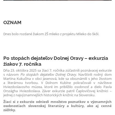
OZNAM
Dnes bolo rozdané žiakom ZŠ mlieko z projektu Mlieko do škôl.
Po stopách dejateľov Dolnej Oravy – exkurzia
žiakov 7. ročníka
Dňa 23. októbra 2025 sa žiaci 7. ročníka zúčastnili poznávacej exkurzie
s názvom
Po stopách dejateľov Dolnej Oravy
. Navštívili rodný dom
Martina Kukučína v obci Jasenová, kde sa oboznámili s jeho životom
a literárnou tvorbou. V Dolnom Kubíne pokračovali v návšteve
Hviezdoslavovho múzea, ktoré im priblížilo osobnosť a dielo Pavla
Országha Hviezdoslava. Záver exkurzie patril Čaplovičovej knižnici –
jednej z najvýznamnejších historických knižníc na Slovensku.
Žiaci si z exkurzie odniesli množstvo poznatkov o významných
osobnostiach slovenskej literatúry a kultúry, ako aj cenné
zážitky.