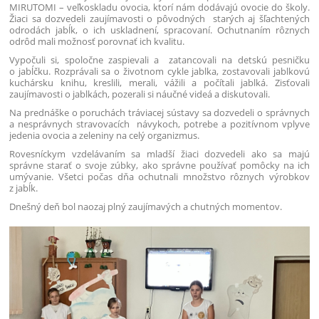
MIRUTOMI – veľkoskladu ovocia, ktorí nám dodávajú ovocie do školy.
Žiaci sa dozvedeli zaujímavosti o pôvodných starých aj šľachtených
odrodách jabĺk, o ich uskladnení, spracovaní.
Ochutnaním rôznych
odrôd mali možnosť porovnať ich kvalitu.
Vypočuli si, spoločne zaspievali a zatancovali na detskú pesničku
o jabĺčku. Rozprávali sa o životnom cykle jablka, zostavovali jablkovú
kuchársku knihu, kreslili, merali, vážili a počítali jablká. Zisťovali
zaujímavosti o jablkách, pozerali si náučné videá a diskutovali.
Na prednáške o poruchách tráviacej sústavy sa dozvedeli o správnych
a nesprávnych stravovacích návykoch, potrebe a pozitívnom vplyve
jedenia ovocia a zeleniny na celý organizmus.
Rovesníckym vzdelávaním sa mladší žiaci dozvedeli ako sa majú
správne starať o svoje zúbky, ako správne používať pomôcky na ich
umývanie. Všetci počas dňa ochutnali množstvo rôznych výrobkov
z jabĺk.
Dnešný deň bol naozaj plný zaujímavých a chutných momentov.