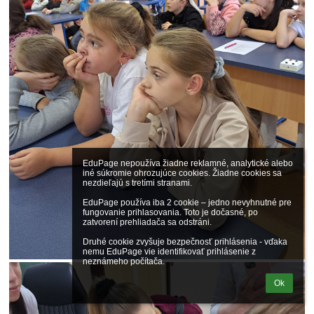
EduPage nepoužíva žiadne reklamné, analytické alebo 
iné súkromie ohrozujúce cookies. Žiadne cookies sa 
nezdieľajú s tretími stranami.

EduPage používa iba 2 cookie – jedno nevyhnutné pre 
fungovanie prihlasovania. Toto je dočasné, po 
zatvorení prehliadača sa odstráni.

Druhé cookie zvyšuje bezpečnosť prihlásenia - vďaka 
nemu EduPage vie identifikovať prihlásenie z 
neznámeho počítača.
Ok