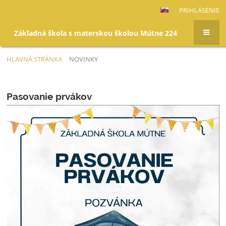
PRIHLÁSENIE
Základná škola s materskou školou Mútne 224
HLAVNÁ STRÁNKA
NOVINKY
Novinky
Pasovanie prvákov