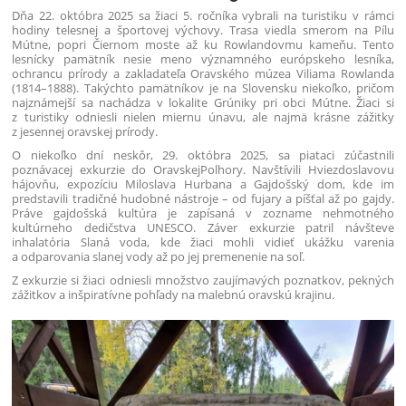
Dňa 22. októbra 2025 sa žiaci 5. ročníka vybrali na turistiku v rámci
hodiny telesnej a športovej výchovy. Trasa viedla smerom na Pílu
Mútne, popri Čiernom moste až ku Rowlandovmu kameňu. Tento
lesnícky pamätník nesie meno významného európskeho lesníka,
ochrancu prírody a zakladateľa Oravského múzea Viliama Rowlanda
(1814–1888). Takýchto pamätníkov je na Slovensku niekoľko, pričom
najznámejší sa nachádza v lokalite Grúniky pri obci Mútne. Žiaci si
z turistiky odniesli nielen miernu únavu, ale najmä krásne zážitky
z jesennej oravskej prírody.
O niekoľko dní neskôr, 29. októbra 2025, sa piataci zúčastnili
poznávacej exkurzie do OravskejPolhory. Navštívili Hviezdoslavovu
hájovňu, expozíciu Miloslava Hurbana a Gajdošský dom, kde im
predstavili tradičné hudobné nástroje – od fujary a píšťal až po gajdy.
Práve gajdošská kultúra je zapísaná v zozname nehmotného
kultúrneho dedičstva UNESCO. Záver exkurzie patril návšteve
inhalatória Slaná voda, kde žiaci mohli vidieť ukážku varenia
a odparovania slanej vody až po jej premenenie na soľ.
Z exkurzie si žiaci odniesli množstvo zaujímavých poznatkov, pekných
zážitkov a inšpiratívne pohľady na malebnú oravskú krajinu.