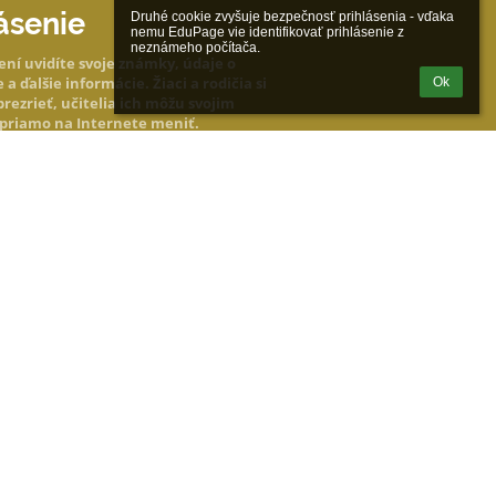
ásenie
Druhé cookie zvyšuje bezpečnosť prihlásenia - vďaka 
nemu EduPage vie identifikovať prihlásenie z 
neznámeho počítača.
ení uvidíte svoje známky, údaje o
a ďalšie informácie. Žiaci a rodičia si
Ok
rezrieť, učitelia ich môžu svojim
 priamo na Internete meniť.
rý chcete zobraziť je dostupný len po
í
Prihlásiť sa cez EduPage účet
iem prihlasovacie meno alebo heslo
Powered by
aSc EduPage