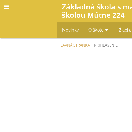
Základná škola s m
školou Mútne 224
Novinky
O škole
Žiaci a
HLAVNÁ STRÁNKA
PRIHLÁSENIE
Prihlásenie