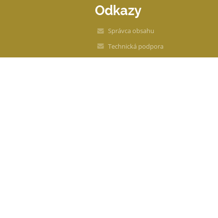
Odkazy
Správca obsahu
Technická podpora
Vyhlásenie o prístupnosti
Právne informácie
Zásady ochrany osobných údajov
Údaje o prevádzkovateľovi
Mapa stránok
Ochrana osobných údajov
Kontakt
Novinky
Bezbariérová verzia
+
-