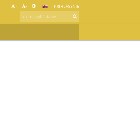
+
-
PRIHLÁSENIE