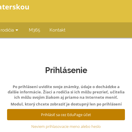
aterskou
 rodičia
M365
Kontakt
Prihlásenie
Po prihlásení uvidíte svoje známky, údaje o dochádzke a
ďalšie informácie. Žiaci a rodičia si ich môžu prezrieť, učitelia
ich môžu svojim žiakom aj priamo na Internete meniť.
Modul, ktorý chcete zobraziť je dostupný len po prihlásení
Prihlásiť sa cez EduPage účet
Neviem prihlasovacie meno alebo heslo