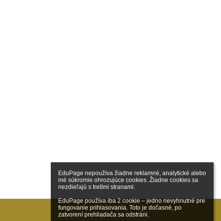
EduPage nepoužíva žiadne reklamné, analytické alebo 
iné súkromie ohrozujúce cookies. Žiadne cookies sa 
nezdieľajú s tretími stranami.

EduPage používa iba 2 cookie – jedno nevyhnutné pre 
fungovanie prihlasovania. Toto je dočasné, po 
zatvorení prehliadača sa odstráni.
